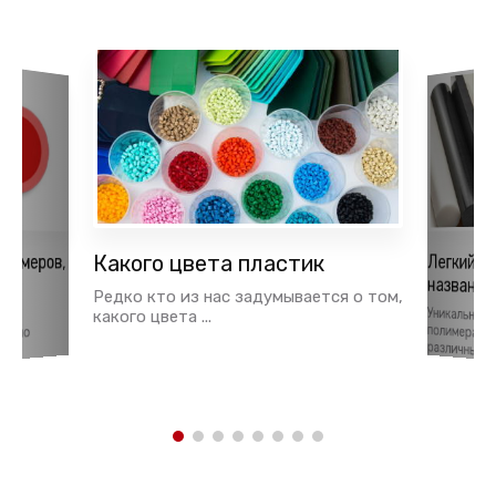
лимеров,
Какого цвета пластик
Легкий и
названия
ья
Редко кто из нас задумывается о том,
Уникальные
полимерам
тки
какого цвета ...
давно
различных об