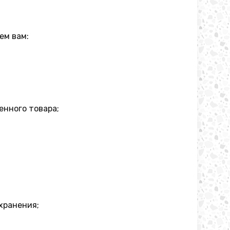
ем вам:
енного товара;
хранения;