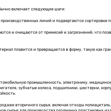
бычно включает следующие шаги:
производственных линий и подвергаются сортировке по
тся и очищаются от примесей и загрязнений, что позв
риал плавится и превращается в форму, такую как гра
втомобильную промышленность, электронику, медицинск
гателя, зубчатые колеса, подшипники, шестерни, корп
ойкость.
родаже вторичного сырья, включая отходы полиацеталь
ое сырье для производства различных пластиковых из