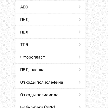
АБС
ПНД
ПВХ
ТПЭ
Фторопласт
ПВД, пленка
Отходы полиолефина
Отходы полиамида
Бу биг-бэги (МКР)