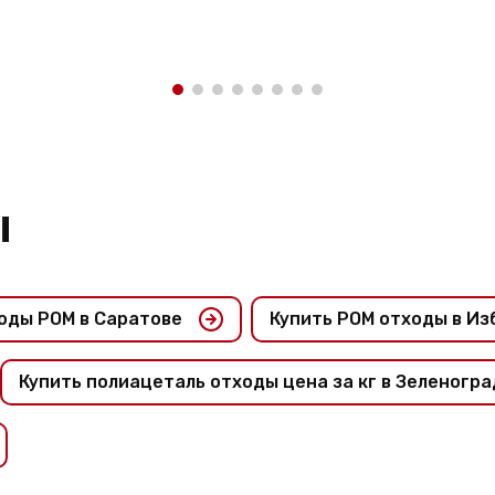
ы
оды POM в Саратове
Купить POM отходы в И
Купить полиацеталь отходы цена за кг в Зеленогр