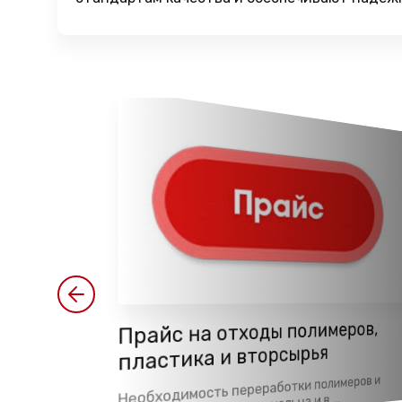
ип пластика
Прайс на отходы полимеров,
о внешнему
пластика и вторсырья
Необходимость переработки полимеров и