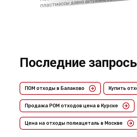
го различных типов
пластмассы давно актуальна и в ...
делия оказались ...
Последние запрос
ПОМ отходы в Балаково
Купить отх
Продажа POM отходов цена в Курске
Цена на отходы полиацеталь в Москве