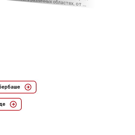
использоваться в различных областях, от ...
збербаше
аде