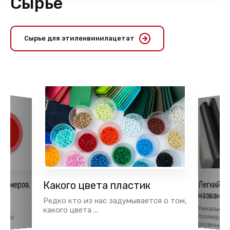
Сырье
Сырье для этиленвинилацетат
лимеров,
Какого цвета пластик
Легкий и
названия
ья
Редко кто из нас задумывается о том,
Уникальные
полимерам
тки
какого цвета ...
давно
различных об